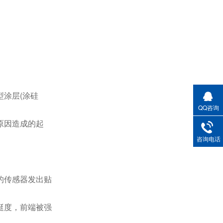
涂层(涂硅
QQ咨询
原因造成的起
咨询电话
的传感器发出贴
挺度，前端被强
。