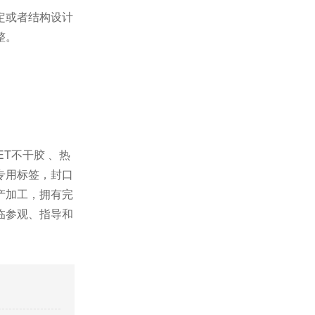
定或者结构设计
整。
ET不干胶 、热
专用标签，封口
产加工，拥有完
临参观、指导和