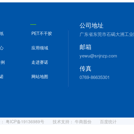
公司地址
纸
PET不干胶
广东省东莞市石碣大洲工业
邮箱
心
应用领域
yewu@snjnzp.com
案例
走进赛诺
传真
诺
网站地图
0769-86635301
号：
粤ICP备19136989号
技术支持：
牛商股份
百度统计