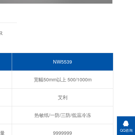
R
NW5539
宽幅50mm以上 500/1000m
艾利
热敏纸/一防/三防/低温冷冻
QQ咨询
量
9999999