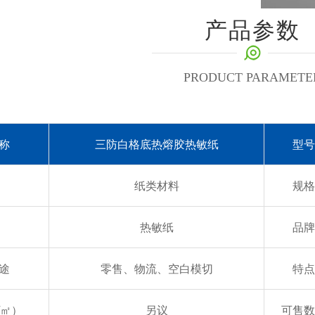
产品参数
PRODUCT PARAMETE
称
三防白格底热熔胶热敏纸
型号
纸类材料
规格
热敏纸
品牌
途
零售、物流、空白模切
特点
/㎡）
另议
可售数