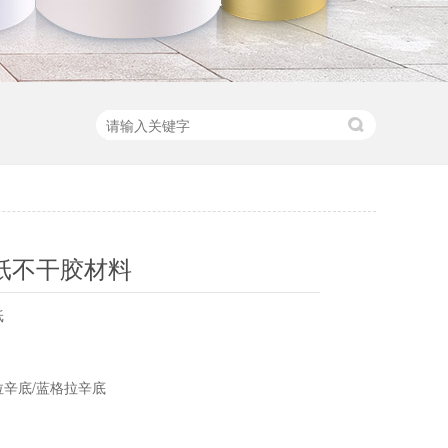
纸不干胶材料
纸
辛底/蓝格拉辛底